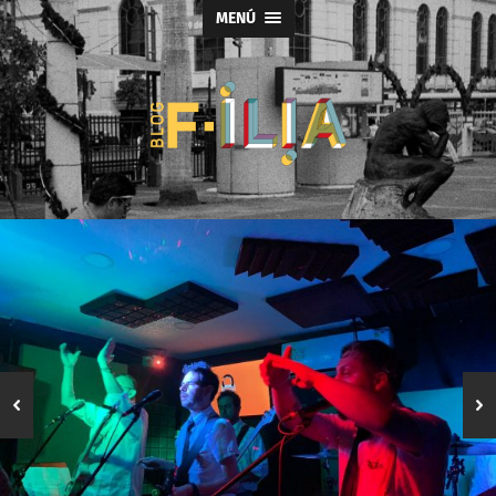
MENÚ
Blog
F-
ILIA