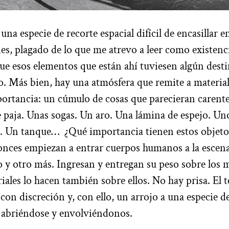
una especie de recorte espacial difícil de encasillar e
es, plagado de lo que me atrevo a leer como existenci
ue esos elementos que están ahí tuviesen algún desti
o. Más bien, hay una atmósfera que remite a materia
ortancia: un cúmulo de cosas que parecieran carentes
 paja. Unas sogas. Un aro. Una lámina de espejo. Un
a. Un tanque… ¿Qué importancia tienen estos objet
onces empiezan a entrar cuerpos humanos a la escen
ro y otro más. Ingresan y entregan su peso sobre los m
riales lo hacen también sobre ellos. No hay prisa. E
 con discreción y, con ello, un arrojo a una especie 
 abriéndose y envolviéndonos.