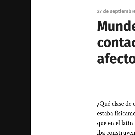
27 de septiembr
Munde
conta
afect
¿Qué clase de 
estaba físicam
que en el latín
iba construyen