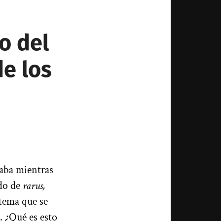
o del
e los
taba mientras
ido de
rarus,
stema que se
. ¿Qué es esto