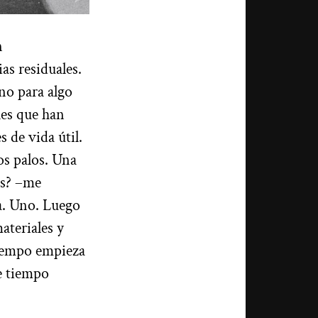
n
as residuales.
no para algo
les que han
 de vida útil.
os palos. Una
os? –me
a. Uno. Luego
ateriales y
l tempo empieza
de tiempo