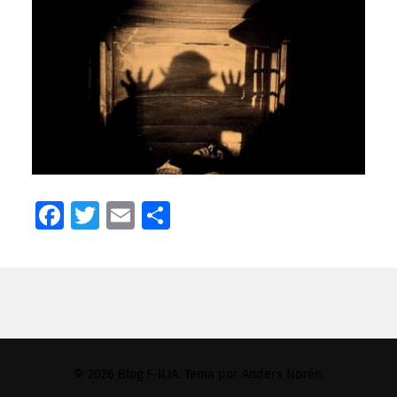
Facebook
Twitter
Email
Compartir
© 2026
Blog F-ILIA
. Tema por
Anders Norén
.