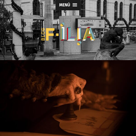
MENÚ
Blog
F-
ILIA