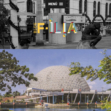
MENÚ
Blog
F-
ILIA