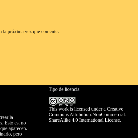
a la próxima vez que comente.
Tipo de licencia
This work is licensed under a
Creative
Commons Attribution-NonCommercial-
rear la
ShareAlike 4.0 International License
.
s. Esto es, no
n que aparecen.
inario, pero