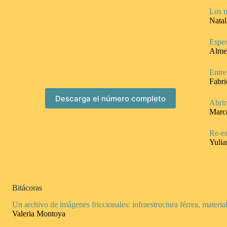
Los t
Natal
Espec
Alme
Entre
Fabri
Descarga el número completo
Abrir
Marce
Re-es
Yulia
Bitácoras
Un archivo de imágenes friccionales: infraestructura férrea, materia
Valeria Montoya