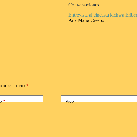
Conversaciones
Entrevista al cineasta kichwa Eribe
Ana María Crespo
án marcados con
*
o
*
Web