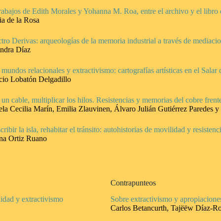
rabajos de Edith Morales y Yohanna M. Roa, entre el archivo y el libro d
ia de la Rosa
tro Derivas: arqueologías de la memoria industrial a través de mediacio
ndra Díaz
 mundos relacionales y extractivismo: cartografías artísticas en el Salar
cio Lobatón Delgadillo
 un cable, multiplicar los hilos. Resistencias y memorias del cobre frent
la Cecilia Marín, Emilia Zlauvinen, Álvaro Julián Gutiérrez Paredes 
cribir la isla, rehabitar el tránsito: autohistorias de movilidad y resiste
na Ortiz Ruano
Contrapunteos
lidad y extractivismo
Sobre extractivismo y apropiaciones
Carlos Betancurth, Tajëëw Díaz-R