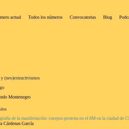
mero actual
Todos los números
Convocatorias
Blog
Podc
 y (neo)extractivismos
ogo
ando Montenegro
ulos
grafía de la manifestación: cuerpos-protesta en el 8M en la ciudad de
a Cárdenas García