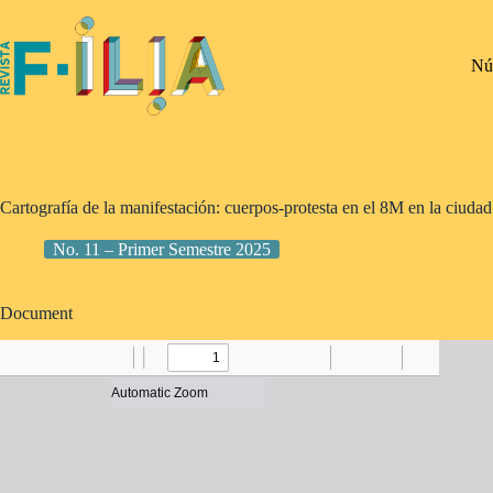
Saltar
al
contenido
Nú
Cartografía de la manifestación: cuerpos-protesta en el 8M en la ciud
No. 11 – Primer Semestre 2025
Document