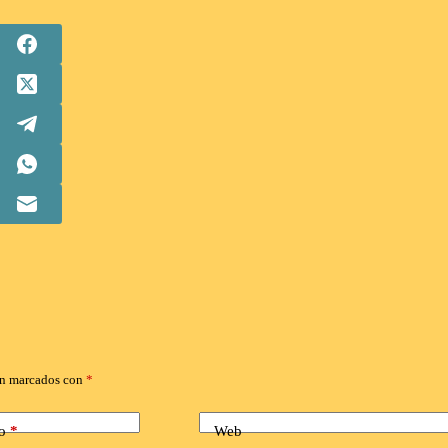
án marcados con
*
o
*
Web