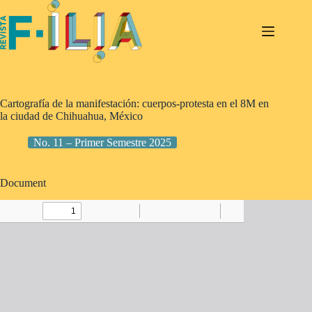
Skip
to
content
Cartografía de la manifestación: cuerpos-protesta en el 8M en
la ciudad de Chihuahua, México
No. 11 – Primer Semestre 2025
Document