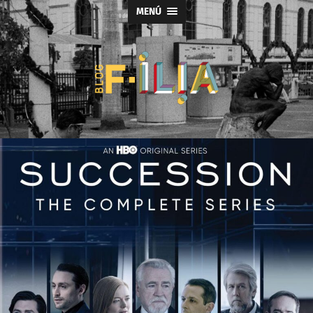
MENÚ
Blog
F-
ILIA