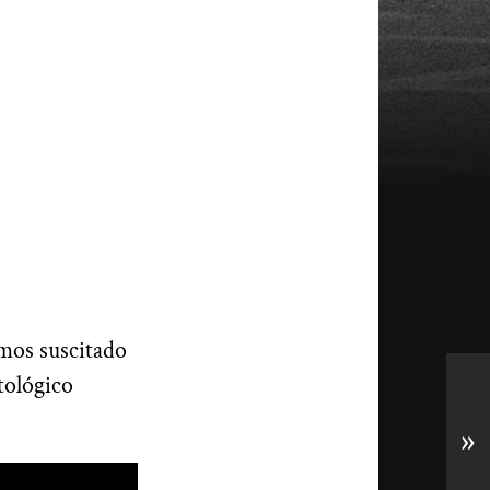
emos suscitado
tológico
»