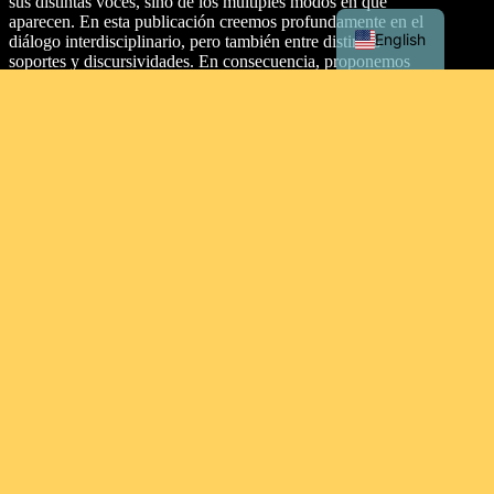
sus distintas voces, sino de los múltiples modos en que
aparecen. En esta publicación creemos profundamente en el
English
diálogo interdisciplinario, pero también entre distintos
soportes y discursividades. En consecuencia, proponemos
dos secciones: artículos y texturas.
Dirección
Malecón Simón Bolívar Palacios, entre Aguirre y Clemente
Ballén, Guayaquil 090313. Ecuador.
Tipo de licencia
This work is licensed under a
Creative Commons
Attribution-NonCommercial-ShareAlike 4.0 International
License
.
Contacto