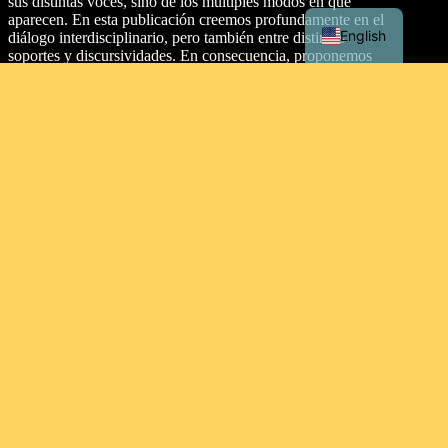
sus distintas voces, sino de los múltiples modos en que
aparecen. En esta publicación creemos profundamente en el
English
diálogo interdisciplinario, pero también entre distintos
soportes y discursividades. En consecuencia, proponemos
dos secciones: artículos y texturas.
Dirección
Malecón Simón Bolívar Palacios, entre Aguirre y Clemente
Ballén, Guayaquil 090313. Ecuador.
Tipo de licencia
This work is licensed under a
Creative Commons
Attribution-NonCommercial-ShareAlike 4.0 International
License
.
Contacto