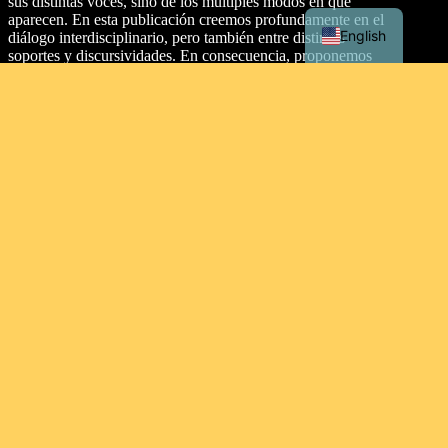
sus distintas voces, sino de los múltiples modos en que
aparecen. En esta publicación creemos profundamente en el
English
diálogo interdisciplinario, pero también entre distintos
soportes y discursividades. En consecuencia, proponemos
dos secciones: artículos y texturas.
Dirección
Malecón Simón Bolívar Palacios, entre Aguirre y Clemente
Ballén, Guayaquil 090313. Ecuador.
Tipo de licencia
This work is licensed under a
Creative Commons
Attribution-NonCommercial-ShareAlike 4.0 International
License
.
Contacto