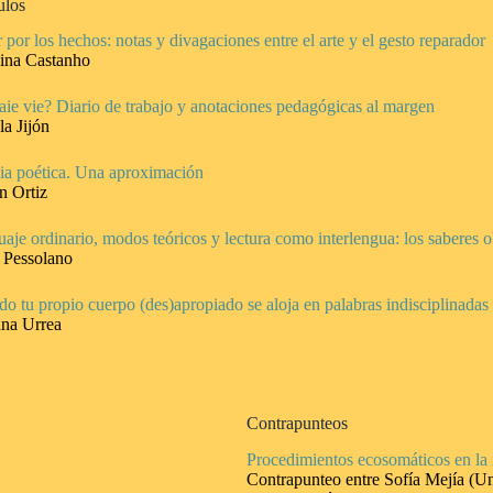
ulos
por los hechos: notas y divagaciones entre el arte y el gesto reparador
ina Castanho
aie vie? Diario de trabajo y anotaciones pedagógicas al margen
a Jijón
cia poética. Una aproximación
n Ortiz
aje ordinario, modos teóricos y lectura como interlengua: los saberes o
 Pessolano
o tu propio cuerpo (des)apropiado se aloja en palabras indisciplinadas
na Urrea
Contrapunteos
Procedimientos ecosomáticos en la 
Contrapunteo entre Sofía Mejía (Un