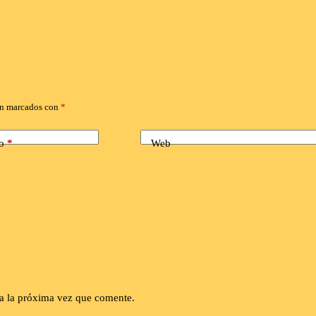
án marcados con
*
o
*
Web
a la próxima vez que comente.