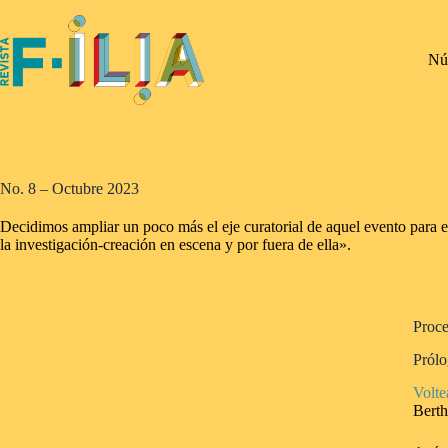
Saltar
al
contenido
Nú
No. 8 – Octubre 2023
Decidimos ampliar un poco más el eje curatorial de aquel evento para est
la investigación-creación en escena y por fuera de ella».
Proce
Pról
Volte
Berth