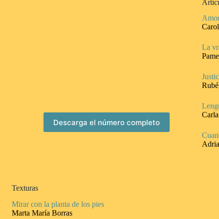
Artíc
Amor 
Carol
La vr
Pamel
Justi
Rubé
Lengu
Carla
Descarga el número completo
Cuand
Adria
Texturas
Mirar con la planta de los pies
Marta María Borras