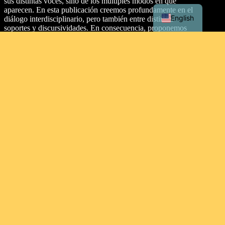
sus distintas voces, sino de los múltiples modos en que
aparecen. En esta publicación creemos profundamente en el
English
diálogo interdisciplinario, pero también entre distintos
soportes y discursividades. En consecuencia, proponemos
dos secciones: artículos y texturas.
Dirección
Malecón Simón Bolívar Palacios, entre Aguirre y Clemente
Ballén, Guayaquil 090313. Ecuador.
Tipo de licencia
This work is licensed under a
Creative Commons
Attribution-NonCommercial-ShareAlike 4.0 International
License
.
Contacto