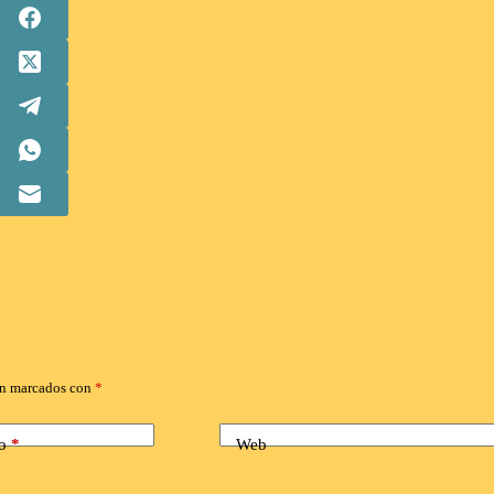
án marcados con
*
o
*
Web