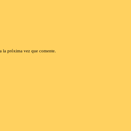
a la próxima vez que comente.
Tipo de licencia
This work is licensed under a
Creative
Commons Attribution-NonCommercial-