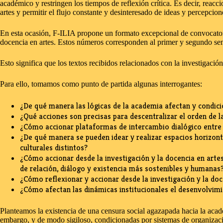
académico y restringen los tiempos de reflexión crítica. Es decir, reacc
artes y permitir el flujo constante y desinteresado de ideas y percepc
En esta ocasión, F-ILIA propone un formato excepcional de convocatoria
docencia en artes. Estos números corresponden al primer y segundo se
Esto significa que los textos recibidos relacionados con la investigaci
Para ello, tomamos como punto de partida algunas interrogantes:
¿De qué manera las lógicas de la academia afectan y condicio
¿Qué acciones son precisas para descentralizar el orden de l
¿Cómo accionar plataformas de intercambio dialógico entr
¿De qué manera se pueden idear y realizar espacios horizont
culturales distintos?
¿Cómo accionar desde la investigación y la docencia en arte
de relación, diálogo y existencia más sostenibles y humanas
¿Cómo reflexionar y accionar desde la investigación y la do
¿Cómo afectan las dinámicas institucionales el desenvolvimie
Planteamos la existencia de una censura social agazapada hacia la academ
embargo, y de modo sigiloso, condicionadas por sistemas de organizació