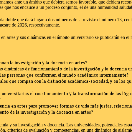
ionamos ante un ámbito que debiera sernos favorable, que debiera reconoc
iones que nos encauce a un proceso conjunto, el de una humanidad saluda
 doble que dará lugar a dos números de la revista: el número 13, centr
mestre de 2026, respectivamente.
ón en artes y sus dinámicas en el ámbito universitario se publicarán en 
nan la investigación y la docencia en artes?
as dinámicas de funcionamiento de la investigación y la docencia un
e las personas que conforman el mundo académico internamente?
ales que rompan con la distinción académica-sociedad, y en los q
s universitarias el cuestionamiento y la transformación de las ló
?
cencia en artes para promover formas de vida más justas, relacion
nto de la investigación y la docencia en artes?
ia y su investigación y docencia. Las universidades, potenciales espacio
n, criterios de evaluación y competencias, en una dinámica de aislamien