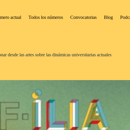
mero actual
Todos los números
Convocatorias
Blog
Podc
ar desde las artes sobre las dinámicas universitarias actuales