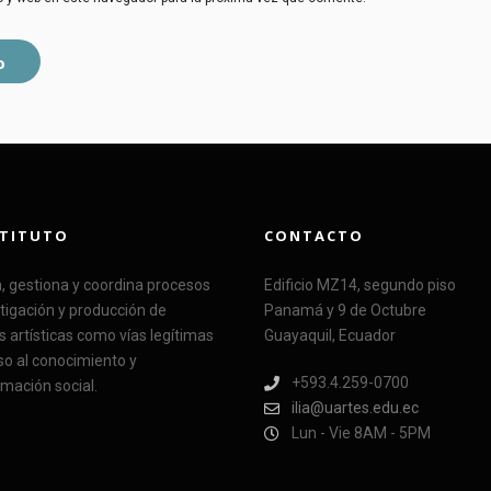
STITUTO
CONTACTO
a, gestiona y coordina procesos
Edificio MZ14, segundo piso
tigación y producción de
Panamá y 9 de Octubre
s artísticas como vías legítimas
Guayaquil, Ecuador
so al conocimiento y
+593.4.259-0700
mación social.
ilia@uartes.edu.ec
Lun - Vie 8AM - 5PM