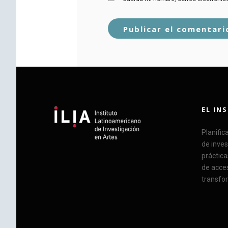
EL IN
Planific
de inves
práctica
de acce
transfor