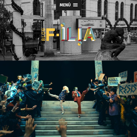
MENÚ
Blog
F-
ILIA