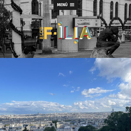
MENÚ
Blog
F-
ILIA