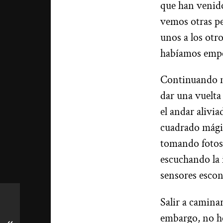
que han venido
vemos otras pe
unos a los otro
habíamos empe
Continuando nu
dar una vuelta
el andar alivi
cuadrado mágic
tomando fotos 
escuchando la 
sensores escon
Salir a camina
embargo, no he