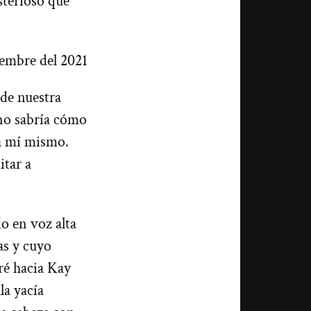
sterioso que
embre del 2021
de nuestra
 no sabría cómo
 a mí mismo.
itar a
o en voz alta
as y cuyo
ré hacia Kay
la yacía