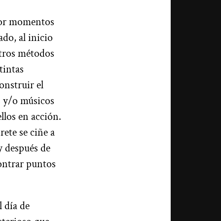
 Por momentos
do, al inicio
stros métodos
tintas
onstruir el
s y/o músicos
llos en acción.
rete se ciñe a
y después de
ontrar puntos
 día de