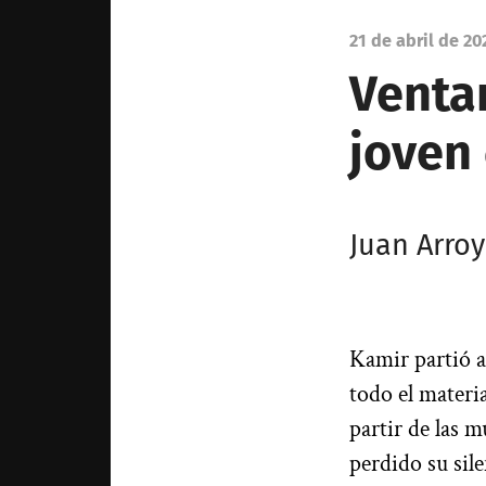
21 de abril de 20
Ventan
joven 
Juan Arro
Kamir partió a
todo el materi
partir de las m
perdido su sil