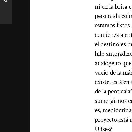
«
ni en la brisa
pero nada colm
estamos listos 
comienza a ent
el destino es i
hilo antojadiz
ansiógeno que 
vacío de la má
existe, está e
de la peor cal
sumergirnos en
es, mediocrid
proyecto está 
Ulises?