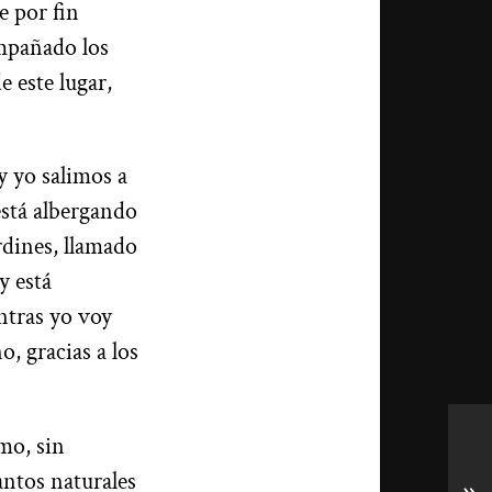
e por fin
ompañado los
e este lugar,
y yo salimos a
está albergando
rdines, llamado
y está
ntras yo voy
, gracias a los
mo, sin
ntos naturales