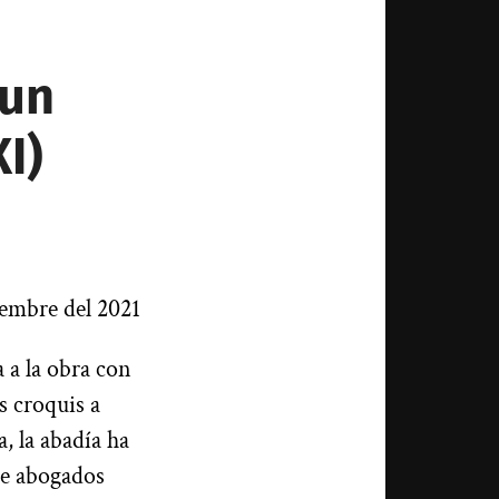
 un
I)
embre del 2021
 a la obra con
s croquis a
, la abadía ha
de abogados