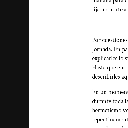
mañana para cu
fija un norte a
Por cuestiones
jornada. En pa
explicarles lo
Hasta que encu
describirles 
En un momento 
durante toda l
hermetismo ven
repentinamente