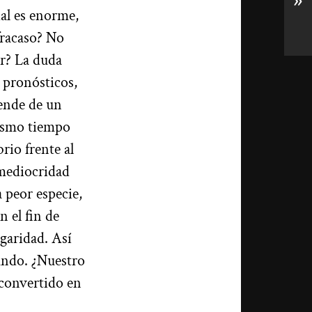
»
ial es enorme,
fracaso? No
er? La duda
 pronósticos,
pende de un
mismo tiempo
rio frente al
 mediocridad
 peor especie,
n el fin de
garidad. Así
undo. ¿Nuestro
 convertido en