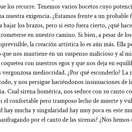
 que los recorre. Tenemos varios bocetos cuyo potenc
a nuestra exigencia. ¿Estamos frente a un probable 
a bajar los brazos, pero si esto fuera cierto, ¿qué hac
rometerse en nuestro camino. Si bien, a pesar de los
mprevisible, la creación artística lo es aún más. Ella 
o que nos mantiene en un suspenso malicioso y al 
coquetea con nuestros egos y que nos deja en equilib
s vergonzosa mediocridad. ¿Por qué esconderlo? La
n todo, y nos persigue haciéndonos insinuaciones de la
aña. Cual sirena homérica, nos seduce con su canto co
 el confortable pero tramposo lecho de muerte y vul
ad hay mucha y singularidad hay muy poca en este m
naufragando por el canto de las sirenas? ¿Nos hemos