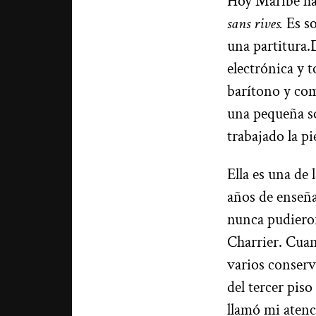
Hoy Maribé ha
sans rives.
Es s
una partitura.
electrónica y t
barítono y com
una pequeña so
trabajado la pi
Ella es una de
años de enseñ
nunca pudiero
Charrier. Cuan
varios conserv
del tercer pi
llamó mi atenc