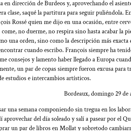
a en dirección de Burdeos y, aprovechando el asient
ra clase, saqué la partitura para seguir puliéndola. 
çois Rossé quien me dijo en una ocasión, entre cerv
come, no duerme, no respira sino hasta acabar la pi
mo una orden, sino como la descripción más exacta 
encontrar cuando escribo. François siempre ha tenido
rme consejos y lamento haber llegado a Europa cuando
zmente, un par de copas siempre fueron excusa para t
de estudios e intercambios artísticos.
Bordeaux, domingo 29 de a
ar una semana componiendo sin tregua en los labora
aprovechar del día soleado y salí a pasear por el Qua
rar un par de libros en Mollat y sobretodo cambiar