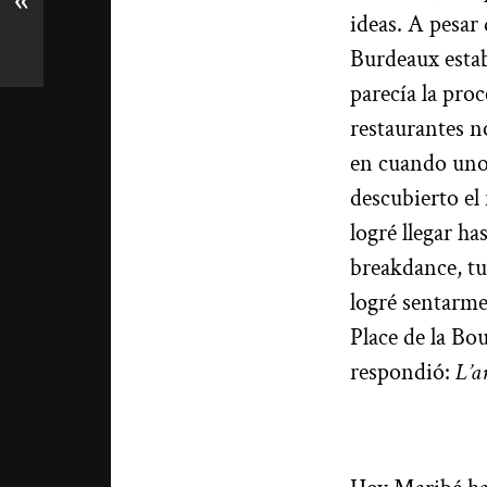
«
ideas. A pesar 
Burdeaux estab
parecía la proc
restaurantes n
en cuando uno 
descubierto el 
logré llegar h
breakdance, tu
logré sentarme
Place de la Bo
respondió:
L’a