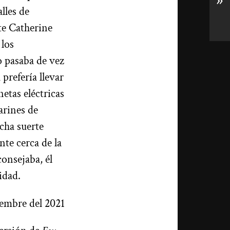
»
alles de
te Catherine
 los
o pasaba de vez
prefería llevar
netas eléctricas
arines de
cha suerte
nte cerca de la
consejaba, él
idad.
iembre del 2021