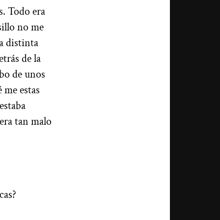
s. Todo era
sillo no me
a distinta
trás de la
abo de unos
é me estas
estaba
 era tan malo
cas?