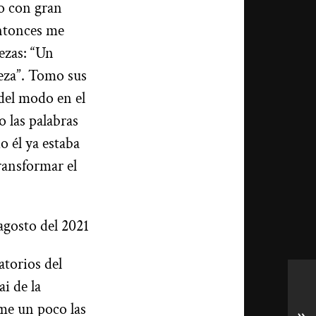
o con gran
Entonces me
ezas: “Un
eza”. Tomo sus
del modo en el
 las palabras
 él ya estaba
ransformar el
gosto del 2021
torios del
i de la
me un poco las