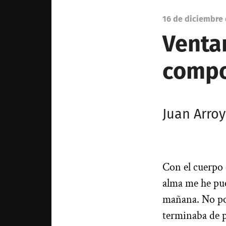
16 de diciembre 
Ventan
compos
Juan Arro
Con el cuerpo 
alma me he pue
mañana. No pod
terminaba de p