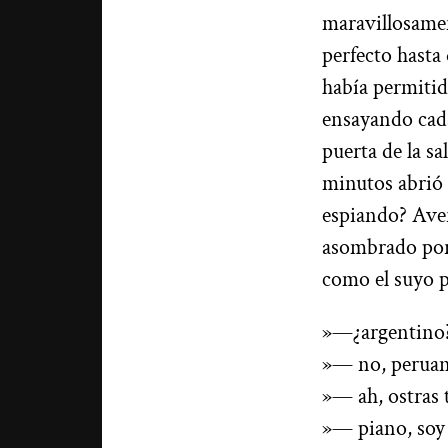
maravillosamen
perfecto hasta 
había permitid
ensayando cada
puerta de la s
minutos abrió 
espiando? Aver
asombrado por 
como el suyo 
»—¿argentino
»— no, peruan
»— ah, ostras 
»— piano, soy