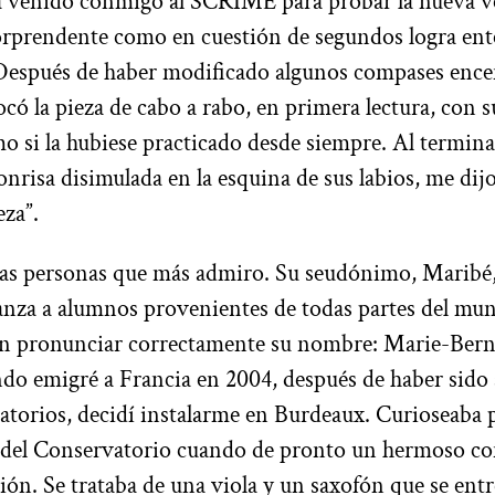
 venido conmigo al SCRIME para probar la nueva v
orprendente como en cuestión de segundos logra ent
Después de haber modificado algunos compases ence
ocó la pieza de cabo a rabo, en primera lectura, con 
o si la hubiese practicado desde siempre. Al termina
nrisa disimulada en la esquina de sus labios, me dij
eza”.
 las personas que más admiro. Su seudónimo, Maribé, 
anza a alumnos provenientes de todas partes del mu
n pronunciar correctamente su nombre: Marie-Bern
do emigré a Francia en 2004, después de haber sido
atorios, decidí instalarme en Burdeaux. Curioseaba p
so del Conservatorio cuando de pronto un hermoso c
ión. Se trataba de una viola y un saxofón que se ent