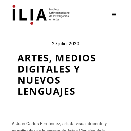
Menú pr
27 julio, 2020
ARTES, MEDIOS
DIGITALES Y
NUEVOS
LENGUAJES
A Juan Carlos Fernández, artista visual docente y