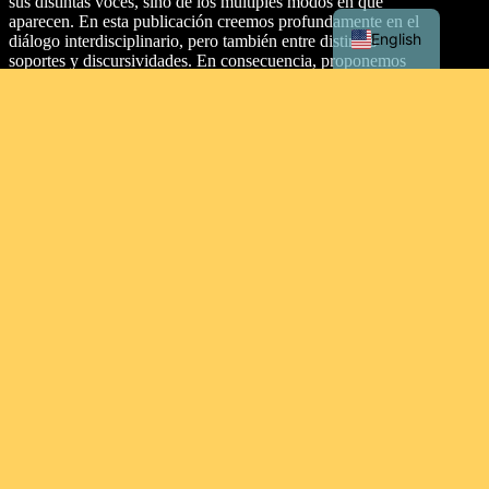
sus distintas voces, sino de los múltiples modos en que
aparecen. En esta publicación creemos profundamente en el
English
diálogo interdisciplinario, pero también entre distintos
soportes y discursividades. En consecuencia, proponemos
dos secciones: artículos y texturas.
Dirección
Malecón Simón Bolívar Palacios, entre Aguirre y Clemente
Ballén, Guayaquil 090313. Ecuador.
Tipo de licencia
This work is licensed under a
Creative Commons
Attribution-NonCommercial-ShareAlike 4.0 International
License
.
Contacto