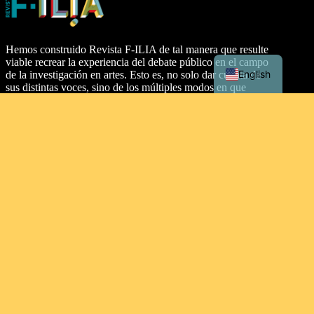
Hemos construido Revista F-ILIA de tal manera que resulte
viable recrear la experiencia del debate público en el campo
English
de la investigación en artes. Esto es, no solo dar cuenta de
sus distintas voces, sino de los múltiples modos en que
aparecen. En esta publicación creemos profundamente en el
diálogo interdisciplinario, pero también entre distintos
soportes y discursividades. En consecuencia, proponemos
dos secciones: artículos y texturas.
Dirección
Malecón Simón Bolívar Palacios, entre Aguirre y Clemente
Ballén, Guayaquil 090313. Ecuador.
Tipo de licencia