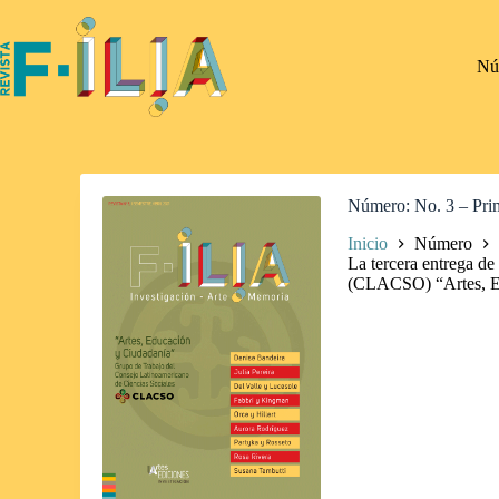
Saltar
al
contenido
Nú
Número
No. 3 – Pri
Inicio
Número
La tercera entrega d
(CLACSO) “Artes, Ed