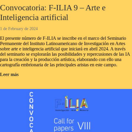
Convocatoria: F-ILIA 9 – Arte e
Inteligencia artificial
1 de February de 2024
El presente número de F-ILIA se inscribe en el marco del Seminario
Permanente del Instituto Latinoamericano de Investigación en Artes
sobre arte e inteligencia artificial que iniciará en abril 2024. A través
del seminario se explorarán las posibilidades y repercusiones de las IA
para la creación y la producción artística, elaborando con ello una
cartografía embrionaria de las principales aristas en este campo.
Convocatoria:
Leer más
F-
ILIA
9
–
Arte
e
Inteligencia
artificial