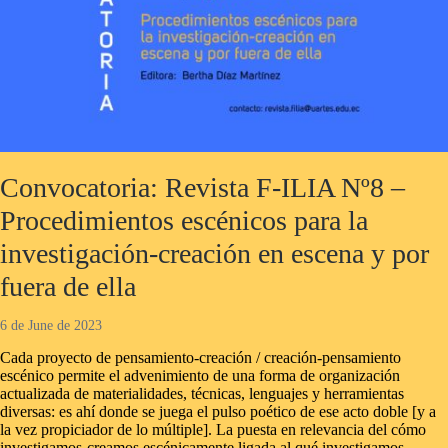
Convocatoria: Revista F-ILIA Nº8 –
Procedimientos escénicos para la
investigación-creación en escena y por
fuera de ella
6 de June de 2023
Cada proyecto de pensamiento-creación / creación-pensamiento
escénico permite el advenimiento de una forma de organización
actualizada de materialidades, técnicas, lenguajes y herramientas
diversas: es ahí donde se juega el pulso poético de ese acto doble [y a
la vez propiciador de lo múltiple]. La puesta en relevancia del cómo
investigamos-creamos escénicamente ligada al qué investigamos,