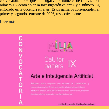
convocatoria doble que dará lugar a dos números de la revista: el
número 13, centrado en la investigación en artes, y el número 14,
enfocado en la docencia en artes. Estos números corresponden al
primer y segundo semestre de 2026, respectivamente.
Convocatoria
Leer más
F-
ILIA
XIII
y
XIV.
(re)accionar:
una
invitación
a
reflexionar
desde
las
artes
sobre
las
dinámicas
universitarias
actuales