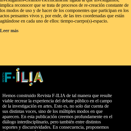
implica reconocer que se trata de procesos de re-creación constante de
los modos de uso y de hacer de los componentes que participan en los
actos pensantes vivos y, por ende, de las tres coordenadas que están
agitándose en cada uno de ellos: tiempo-cuerpo(s)-espacio.
Convocatoria:
Leer más
Revista
F-
ILIA
Nº8
–
Procedimientos
escénicos
para
la
investigación-
creación
en
Hemos construido Revista F-ILIA de tal manera que resulte
escena
viable recrear la experiencia del debate público en el campo
y
de la investigación en artes. Esto es, no solo dar cuenta de
por
sus distintas voces, sino de los múltiples modos en que
fuera
aparecen. En esta publicación creemos profundamente en el
de
diálogo interdisciplinario, pero también entre distintos
ella
soportes y discursividades. En consecuencia, proponemos