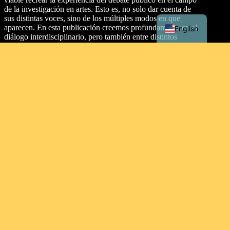
de la investigación en artes. Esto es, no solo dar cuenta de
sus distintas voces, sino de los múltiples modos en que
aparecen. En esta publicación creemos profundamente en el
English
diálogo interdisciplinario, pero también entre distintos
soportes y discursividades. En consecuencia, proponemos
dos secciones: artículos y texturas.
Dirección
Malecón Simón Bolívar Palacios, entre Aguirre y Clemente
Ballén, Guayaquil 090313. Ecuador.
Tipo de licencia
This work is licensed under a
Creative Commons
Attribution-NonCommercial-ShareAlike 4.0 International
License
.