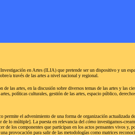
nvestigación en Artes (ILIA) que pretende ser un dispositivo y un espac
obre/a través de las artes a nivel nacional y regional.
de las artes, en la discusión sobre diversos temas de las artes y las cie
 artes, políticas culturales, gestión de las artes, espacio público, derech
permite el advenimiento de una forma de organización actualizada de ma
r de lo múltiple]. La puesta en relevancia del
cómo
investigamos-cream
er de los componentes que participan en los actos pensantes vivos y, po
 una provocación para salir de las metodologías como matrices reconocib