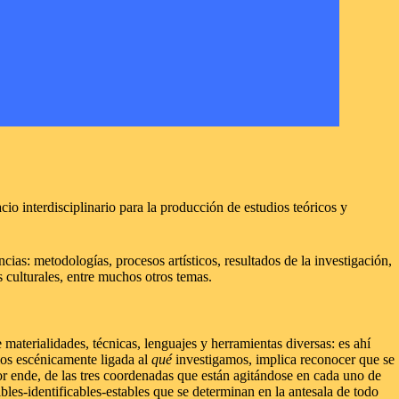
io interdisciplinario para la producción de estudios teóricos y
ncias: metodologías, procesos artísticos, resultados de la investigación,
os culturales, entre muchos otros temas.
terialidades, técnicas, lenguajes y herramientas diversas: es ahí
os escénicamente ligada al
qué
investigamos, implica reconocer que se
r ende, de las tres coordenadas que están agitándose en cada uno de
les-identificables-estables que se determinan en la antesala de todo