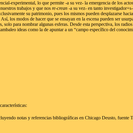
encial-experimental, lo que permite -a su vez- la emergencia de los act
 nuestros trabajos y que nos
re-crean
-a su vez- en tanto investigador+s-
clusivamente su patrimonio, pues los mismos pueden desplazarse hacia ot
s. Así, los modos de hacer que se ensayan en la escena pueden ser usurpab
as, solo para nombrar algunas esferas. Desde esta perspectiva, los radio
 tambaleo ideas como la de apuntar a un “campo específico del conocimie
características:
uyendo notas y referencias bibliográficas en Chicago Deusto, fuente 