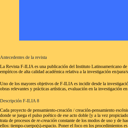
Antecedentes de la revista
La Revista F-ILIA es una publicación del Instituto Latinoamericano de I
empíricos de alta calidad académica relativa a la investigación en/para/s
Uno de los mayores objetivos de F-ILIA es incidir desde la investigación 
obras relevantes y prácticas artísticas, evaluación en la investigación en
Descripción F-ILIA 8
Cada proyecto de pensamiento-creación / creación-pensamiento escénico 
donde se juega el pulso poético de ese acto doble [y a la vez propiciado
trata de procesos de
re-creación
constante de los modos de uso y de hac
ellos: tiempo-cuerpo(s)-espacio. Poner el foco en los procedimientos es