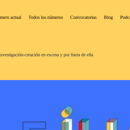
mero actual
Todos los números
Convocatorias
Blog
Podc
nvestigación-creación en escena y por fuera de ella