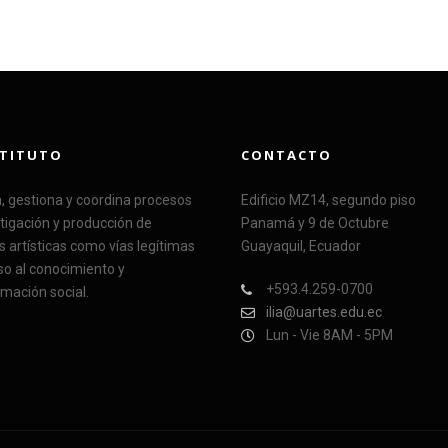
STITUTO
CONTACTO
a, gestiona y coordina procesos
Edificio MZ14, segundo piso
tigación y producción de
Panamá y 9 de Octubre
s artísticas como vías legítimas
Guayaquil, Ecuador
so al conocimiento y
+593.4.259-0700
mación social.
ilia@uartes.edu.ec
Lun - Vie 8AM - 5PM