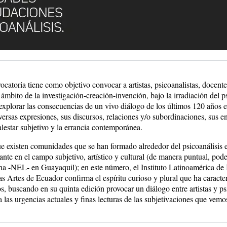
catoria tiene como objetivo convocar a artistas, psicoanalistas, docente
 ámbito de la investigación-creación-invención, bajo la irradiación del ps
explorar las consecuencias de un vivo diálogo de los últimos 120 años ent
iversas expresiones, sus discursos, relaciones y/o subordinaciones, sus 
alestar subjetivo y la errancia contemporánea.
 existen comunidades que se han formado alrededor del psicoanálisis 
ante en el campo subjetivo, artístico y cultural (de manera puntual, po
a -NEL- en Guayaquil); en este número, el Instituto Latinoamérica de I
as Artes de Ecuador confirma el espíritu curioso y plural que ha caracte
s, buscando en su quinta edición provocar un diálogo entre artistas y p
a las urgencias actuales y finas lecturas de las subjetivaciones que vemos