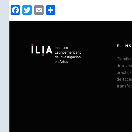
Facebook
Twitter
Email
Compartir
EL IN
Planific
de inves
práctica
de acce
transfor