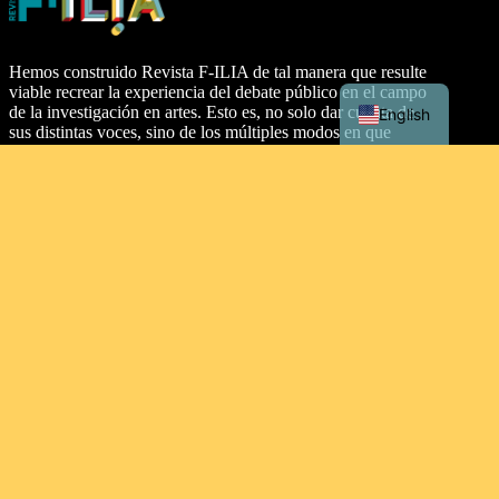
Hemos construido Revista F-ILIA de tal manera que resulte
viable recrear la experiencia del debate público en el campo
de la investigación en artes. Esto es, no solo dar cuenta de
English
sus distintas voces, sino de los múltiples modos en que
aparecen. En esta publicación creemos profundamente en el
diálogo interdisciplinario, pero también entre distintos
soportes y discursividades. En consecuencia, proponemos
dos secciones: artículos y texturas.
Dirección
Malecón Simón Bolívar Palacios, entre Aguirre y Clemente
Ballén, Guayaquil 090313. Ecuador.
Tipo de licencia