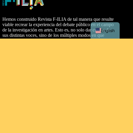
Hemos construido Revista F-ILIA de tal manera que resulte
viable recrear la experiencia del debate público en el campo
de la investigación en artes. Esto es, no solo dar cuenta de
English
sus distintas voces, sino de los múltiples modos en que
aparecen. En esta publicación creemos profundamente en el
diálogo interdisciplinario, pero también entre distintos
soportes y discursividades. En consecuencia, proponemos
dos secciones: artículos y texturas.
Dirección
Malecón Simón Bolívar Palacios, entre Aguirre y Clemente
Ballén, Guayaquil 090313. Ecuador.
Tipo de licencia