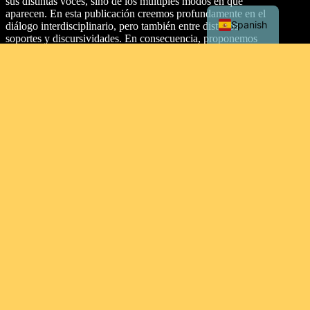
sus distintas voces, sino de los múltiples modos en que
aparecen. En esta publicación creemos profundamente en el
Spanish
diálogo interdisciplinario, pero también entre distintos
soportes y discursividades. En consecuencia, proponemos
dos secciones: artículos y texturas.
Dirección
Malecón Simón Bolívar Palacios, entre Aguirre y Clemente
Ballén, Guayaquil 090313. Ecuador.
Tipo de licencia
This work is licensed under a
Creative Commons
Attribution-NonCommercial-ShareAlike 4.0 International
License
.
Contacto