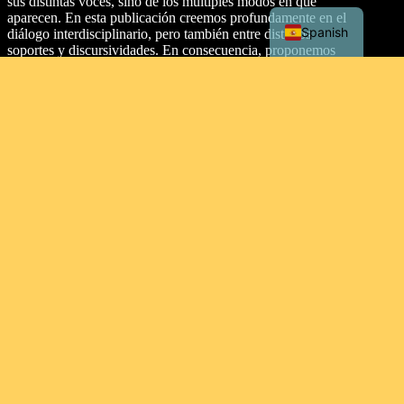
sus distintas voces, sino de los múltiples modos en que
aparecen. En esta publicación creemos profundamente en el
Spanish
diálogo interdisciplinario, pero también entre distintos
soportes y discursividades. En consecuencia, proponemos
dos secciones: artículos y texturas.
Dirección
Malecón Simón Bolívar Palacios, entre Aguirre y Clemente
Ballén, Guayaquil 090313. Ecuador.
Tipo de licencia
This work is licensed under a
Creative Commons
Attribution-NonCommercial-ShareAlike 4.0 International
License
.
Contacto