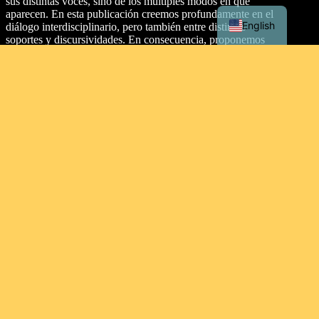
sus distintas voces, sino de los múltiples modos en que
aparecen. En esta publicación creemos profundamente en el
English
diálogo interdisciplinario, pero también entre distintos
soportes y discursividades. En consecuencia, proponemos
dos secciones: artículos y texturas.
Dirección
Malecón Simón Bolívar Palacios, entre Aguirre y Clemente
Ballén, Guayaquil 090313. Ecuador.
Tipo de licencia
This work is licensed under a
Creative Commons
Attribution-NonCommercial-ShareAlike 4.0 International
License
.
Contacto